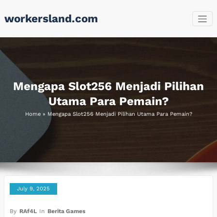
Skip
workersland.com
to
content
Mengapa Slot256 Menjadi Pilihan
Utama Para Pemain?
Home
»
Mengapa Slot256 Menjadi Pilihan Utama Para Pemain?
July 9, 2025
By
RAf4L
In
Berita Games