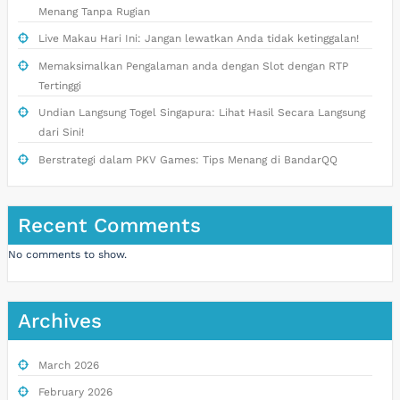
Menang Tanpa Rugian
Live Makau Hari Ini: Jangan lewatkan Anda tidak ketinggalan!
Memaksimalkan Pengalaman anda dengan Slot dengan RTP
Tertinggi
Undian Langsung Togel Singapura: Lihat Hasil Secara Langsung
dari Sini!
Berstrategi dalam PKV Games: Tips Menang di BandarQQ
Recent Comments
No comments to show.
Archives
March 2026
February 2026