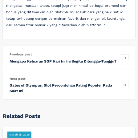
mengatasi masalah akses, tetapi juga menikmati berbagai promosi dan
bonus yang ditawarkan oleh Slot256. Ini adalah cara yang baik untuk
tetap terhubung dengan permainan favorit dan mengambil keuntungan
dari semua fitur menarik yang ditawarkan oleh platform ini.
Previous post
Mengapa Keluaran SGP Hari Ini Ini Begitu Ditunggu-Tunggu?
Next post
Gates of Olympus: Slot Percontohan Paling Populer Pada
Saat Ini
Related Posts
March 15, 2026