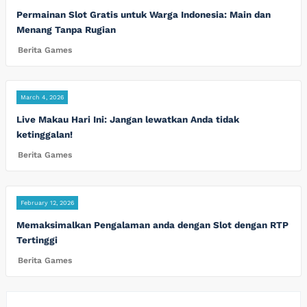
Permainan Slot Gratis untuk Warga Indonesia: Main dan
Menang Tanpa Rugian
Berita Games
March 4, 2026
Live Makau Hari Ini: Jangan lewatkan Anda tidak
ketinggalan!
Berita Games
February 12, 2026
Memaksimalkan Pengalaman anda dengan Slot dengan RTP
Tertinggi
Berita Games