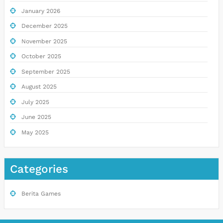
January 2026
December 2025
November 2025
October 2025
September 2025
August 2025
July 2025
June 2025
May 2025
Categories
Berita Games