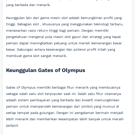
yang berbeda dan menarik.
Keunggulan lain dari game mesin slot adalah kemungkinan profit yang
tinggi. Sebagian slot , khususnya yang menggunakan teknologi terbaru,
menawarkan rasio return tinggi bagi pemain. Dengan memiliki
pengetahuan mengenai pola mesin slot gacor dan strategi yang tepat
pemain dapat meningkatkan peluang untuk meraih kemenangan besar
besar. Gabungan antara kesenangan dan potensi profit inilah yang
membuat game slot sangat menarik.
Keunggulan Gates of Olympus
Gates of Olympus memiliki berbagai fitur menarik yang membuatnya
sebagai salah satu slot terpopuler saat ini. Salah satu fitur utamanya
adalah sistem pembayaran yang berbeda dan kreatif, memungkinkan
pemain untuk memperoleh kemenangan dari simbol yang muncul di
setiap tempat pada gulungan. Dengan ini pengalaman bermain menjadi
lebih menarik dan memberikan kesempatan lebih banyak untuk meraih
jackpot.