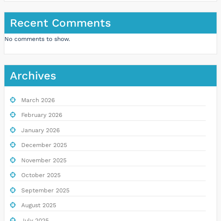
Recent Comments
No comments to show.
Archives
March 2026
February 2026
January 2026
December 2025
November 2025
October 2025
September 2025
August 2025
July 2025