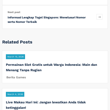
Next post
Informasi Lengkap Togel Singapore: Menelusuri Nomor
serta Nomor Terbaik
Related Posts
March 15, 2026
Permainan Slot Gratis untuk Warga Indonesia: Main dan
Menang Tanpa Rugian
Berita Games
March 4, 2026
Live Makau Hari Ini: Jangan lewatkan Anda tidak
ketinggalan!