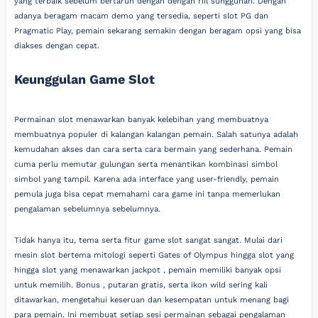
yang terbaik sebelum bertaruh dengan dengan riil sungguhan. Dengan
adanya beragam macam demo yang tersedia, seperti slot PG dan
Pragmatic Play, pemain sekarang semakin dengan beragam opsi yang bisa
diakses dengan cepat.
Keunggulan Game Slot
Permainan slot menawarkan banyak kelebihan yang membuatnya
membuatnya populer di kalangan kalangan pemain. Salah satunya adalah
kemudahan akses dan cara serta cara bermain yang sederhana. Pemain
cuma perlu memutar gulungan serta menantikan kombinasi simbol
simbol yang tampil. Karena ada interface yang user-friendly, pemain
pemula juga bisa cepat memahami cara game ini tanpa memerlukan
pengalaman sebelumnya sebelumnya.
Tidak hanya itu, tema serta fitur game slot sangat sangat. Mulai dari
mesin slot bertema mitologi seperti Gates of Olympus hingga slot yang
hingga slot yang menawarkan jackpot , pemain memiliki banyak opsi
untuk memilih. Bonus , putaran gratis, serta ikon wild sering kali
ditawarkan, mengetahui keseruan dan kesempatan untuk menang bagi
para pemain. Ini membuat setiap sesi permainan sebagai pengalaman