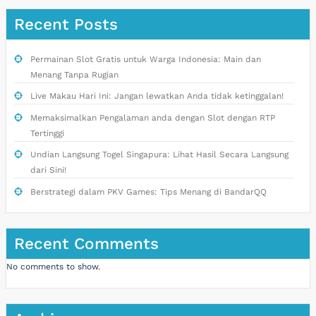
Recent Posts
Permainan Slot Gratis untuk Warga Indonesia: Main dan
Menang Tanpa Rugian
Live Makau Hari Ini: Jangan lewatkan Anda tidak ketinggalan!
Memaksimalkan Pengalaman anda dengan Slot dengan RTP
Tertinggi
Undian Langsung Togel Singapura: Lihat Hasil Secara Langsung
dari Sini!
Berstrategi dalam PKV Games: Tips Menang di BandarQQ
Recent Comments
No comments to show.