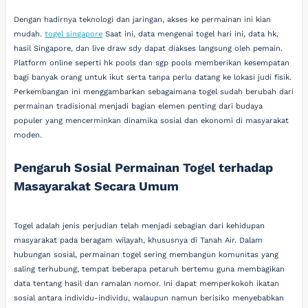
Dengan hadirnya teknologi dan jaringan, akses ke permainan ini kian
mudah.
togel singapore
Saat ini, data mengenai togel hari ini, data hk,
hasil Singapore, dan live draw sdy dapat diakses langsung oleh pemain.
Platform online seperti hk pools dan sgp pools memberikan kesempatan
bagi banyak orang untuk ikut serta tanpa perlu datang ke lokasi judi fisik.
Perkembangan ini menggambarkan sebagaimana togel sudah berubah dari
permainan tradisional menjadi bagian elemen penting dari budaya
populer yang mencerminkan dinamika sosial dan ekonomi di masyarakat
moden.
Pengaruh Sosial Permainan Togel terhadap
Masayarakat Secara Umum
Togel adalah jenis perjudian telah menjadi sebagian dari kehidupan
masyarakat pada beragam wilayah, khususnya di Tanah Air. Dalam
hubungan sosial, permainan togel sering membangun komunitas yang
saling terhubung, tempat beberapa petaruh bertemu guna membagikan
data tentang hasil dan ramalan nomor. Ini dapat memperkokoh ikatan
sosial antara individu-individu, walaupun namun berisiko menyebabkan