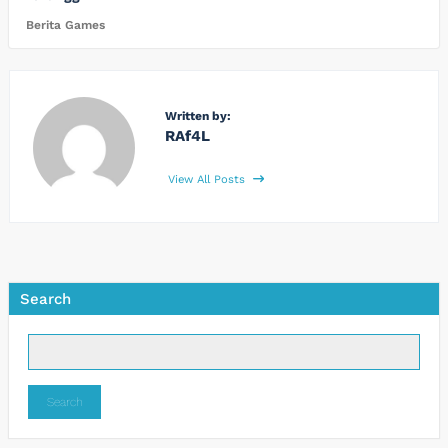
Berita Games
Written by:
RAf4L
View All Posts
Search
Search