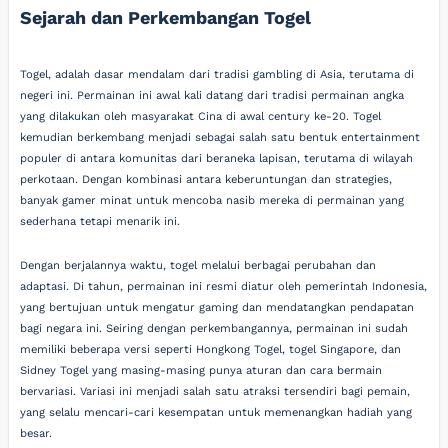
Sejarah dan Perkembangan Togel
Togel, adalah dasar mendalam dari tradisi gambling di Asia, terutama di
negeri ini. Permainan ini awal kali datang dari tradisi permainan angka
yang dilakukan oleh masyarakat Cina di awal century ke-20. Togel
kemudian berkembang menjadi sebagai salah satu bentuk entertainment
populer di antara komunitas dari beraneka lapisan, terutama di wilayah
perkotaan. Dengan kombinasi antara keberuntungan dan strategies,
banyak gamer minat untuk mencoba nasib mereka di permainan yang
sederhana tetapi menarik ini.
Dengan berjalannya waktu, togel melalui berbagai perubahan dan
adaptasi. Di tahun, permainan ini resmi diatur oleh pemerintah Indonesia,
yang bertujuan untuk mengatur gaming dan mendatangkan pendapatan
bagi negara ini. Seiring dengan perkembangannya, permainan ini sudah
memiliki beberapa versi seperti Hongkong Togel, togel Singapore, dan
Sidney Togel yang masing-masing punya aturan dan cara bermain
bervariasi. Variasi ini menjadi salah satu atraksi tersendiri bagi pemain,
yang selalu mencari-cari kesempatan untuk memenangkan hadiah yang
besar.