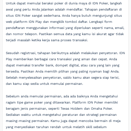
Untuk dapat memulai beraksi poker di dunia maya di IDN Poker, langkah
awal yang perlu Anda jalankan adalah mendaftar. Tahapan pendaftaran di
situs IDN Poker sangat sederhana. Anda hanya butuh mengunjungi situs
web platform IDN Play dan mengklik tombol daftar. Lengkapi form
pendaftaran menggunakan informasi yang diperlukan seperti nama, email,
dan nomor telepon. Pastikan semua data yang kamu isi akurat agar tidak
terjadi masalah ketika kerja sama proses transaksi.
Sesudah registrasi, tahapan berikutnya adalah melakukan penyetoran. IDN
Play memberikan berbagai cara transaksi yang aman dan cepat. Anda
dapat memakai transfer bank, dompet digital, atau cara yang lain yang
tersedia. Pastikan Anda memilih pilihan yang paling nyaman bagi Anda.
Setelah menyelesaikan penyetoran, saldo kamu akan segera siap terisi,
dan kamu siap sedia untuk memulai permainan.
Sebelum anda memulai permainan, ada ada baiknya Anda mengetahui
ragam tipe game poker yang ditawarkan. Platform IDN Poker memiliki
beragam jenis permainan, seperti Texas Holdem dan Omaha Poker.
Sediakan waktu untuk mengetahui peraturan dan strategi permainan
masing-masing permainan. Kamu juga dapat mencoba bermain di meja
yang menyediakan taruhan rendah untuk melatih skill sebelum