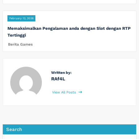
February 12, 2026
Memaksimalkan Pengalaman anda dengan Slot dengan RTP
Tertinggi
Berita Games
Written by:
RAf4L
View All Posts
Search