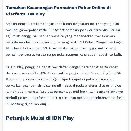
Temukan Kesenangan Permainan Poker Online di
Platform IDN Play
Sejalan dengan perkembangan teknik dan jangkauan internet yang kian
meluas, game poker melalui internet semakin populer serta disukai dari
sejumlah pengguna. Sebuah website yang menawarkan menawarkan
pengalaman bermain poker online yang ialah IDN Poker. Dengan berbagai
fitur beserta fasilitas, IDN Poker adalah pilihan terunggul untuk para
pemain pengguna, terutama pemula maupun yang sudah sudah terlatih.
Di IDN Play, pengguna dapat mendaftar dengan cara cepat serta cepat
dengan proses daftar IDN Poker online yang mudah. Di samping itu, IDN
Play dan juga memfasilitasi ragam tipe kompetisi poker online yang
bervariasi agar pemain bisa memilih sesuai pada preferensi atau tingkat
kemampuan mereka. Yuk kita bersama selami lebih jauh tentang serunya
berjudi poker di platform ini serta temukan sebab apa sebabnya platform
ini pantang dijadikan diuji.
Petunjuk Mulai di IDN Play