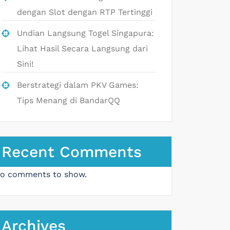
dengan Slot dengan RTP Tertinggi
Undian Langsung Togel Singapura:
Lihat Hasil Secara Langsung dari
Sini!
Berstrategi dalam PKV Games:
Tips Menang di BandarQQ
Recent Comments
o comments to show.
Archives