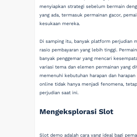
menyiapkan strategi sebelum bermain denga
yang ada, termasuk permainan gacor, pema
kesukaan mereka.
Di samping itu, banyak platform perjudian
rasio pembayaran yang lebih tinggi. Permai
banyak penggemar yang mencari kesempata
variasi tema dan elemen permainan yang di
memenuhi kebutuhan harapan dan harapan p
online tidak hanya menjadi fenomena, tetap
perjudian saat ini.
Mengeksplorasi Slot
Slot demo adalah cara yang ideal bagi pema