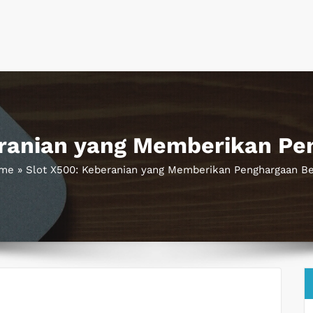
eranian yang Memberikan Pe
me
»
Slot X500: Keberanian yang Memberikan Penghargaan Be