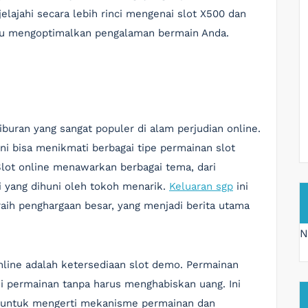
jelajahi secara lebih rinci mengenai slot X500 dan
pu mengoptimalkan pengalaman bermain Anda.
hiburan yang sangat populer di alam perjudian online.
i bisa menikmati berbagai tipe permainan slot
lot online menawarkan berbagai tema, dari
i yang dihuni oleh tokoh menarik.
Keluaran sgp
ini
aih penghargaan besar, yang menjadi berita utama
N
online adalah ketersediaan slot demo. Permainan
permainan tanpa harus menghabiskan uang. Ini
 untuk mengerti mekanisme permainan dan