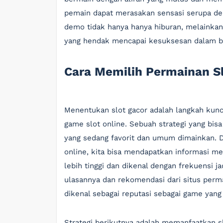
pemain dapat merasakan sensasi serupa den
demo tidak hanya hanya hiburan, melainkan 
yang hendak mencapai kesuksesan dalam be
Cara Memilih Permainan Sl
Menentukan slot gacor adalah langkah ku
game slot online. Sebuah strategi yang bis
yang sedang favorit dan umum dimainkan.
online, kita bisa mendapatkan informasi 
lebih tinggi dan dikenal dengan frekuensi ja
ulasannya dan rekomendasi dari situs perm
dikenal sebagai reputasi sebagai game yang 
Strategi berikutnya adalah memanfaatkan s