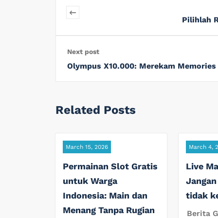
Pilihlah
Next post
Olympus X10.000: Merekam Memories 
Related Posts
March 15, 2026
March 4, 
Permainan Slot Gratis
Live Ma
untuk Warga
Jangan
Indonesia: Main dan
tidak k
Menang Tanpa Rugian
Berita 