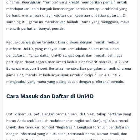
dinamis. Keunggulan "Tumble" yang kreatif memberikan pemain untuk
mendapatkan lebih banyak kemenangan setelah setiap kombinasi yang
berhasil, menambah unsur kejutan dan keseruan di setiap putaran. Di
samping itu, game ini memberikan hadiah utama yang menggoda, maka
menarik perhatian banyak pemain.
Kedua-duanya game tersebut bisa diakses dengan mudah melalui
platform Uni4D, yang menyediakan kemudahan dalam masuk dan
pendaftaran. Tahap daftar Uni4D sangat cepat dan mudah, sehingga
partisipan dapat segera menikmati kedua slot favorit mereka. Baik Slot
Bonanza maupun Sweet Bonanza menawarkan pengalaman unik di arena
game slot, membuat keduanya layak untuk dicicipi di Uni4D untuk
mengetahui yang mana yang paling cocok dengan preferensi pemain.
Cara Masuk dan Daftar di Uni4D
Untuk memulai petualangan bermain seru di Uni4D, tahap pertama yang
harus Anda ambil adalah melaksanakan registrasi. Kunjungi situs resmi
Uni4D dan temukan tombol "Registrasi". Lengkapi formulir pendaftaran
dengan informasi yang dibutuhkan, termasuk nama, alamat email, dan