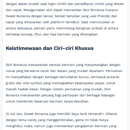
dengan akses mudah saat login Uni4D dan pendaftaran Uni4D yang efisien
dan cepat. Menggunakan slot dapat memainkan Slot Bonanza maupun
Sweet Bonanza dengan lancar, berkat tampilan yang user-friendly dan
cepat yang ditawarkan oleh platform tersebut. Saat memutuskan di
antara keduanya, pemain perlu menimbang keinginan pribadi di antara
terhadap konsep, fitur, dan tipe bermain yang diharapkan.
Keistimewaan dan Ciri-ciri Khusus
Slot Bonanza menawarkan sensasi bermain yang menyenangkan dengan
visual yang berwarna cerah dan desain yang mudah dipahami. Permainan
ini menyediakan dengan berbagai kemudahan bonus, termasuk putaran
gratis dan wild symbol yang meningkatkan kesempatan player untuk
meraih hadiah besar. Dengan sistem permainan yang mudah, Slot
Bonanza menawarkan peluang bagi partisipan dari berbagai kalangan
untuk menikmati keseruan bermain tanpa kesulitan.
Di sisi lain, Sweet Bonanza juga memiliki daya tarik tersendiri. Dikenal
dengan tema candy yang menggembirakan, game ini tidak hanya
menghibur mata, namun juga memberikan pengalaman bermain yang