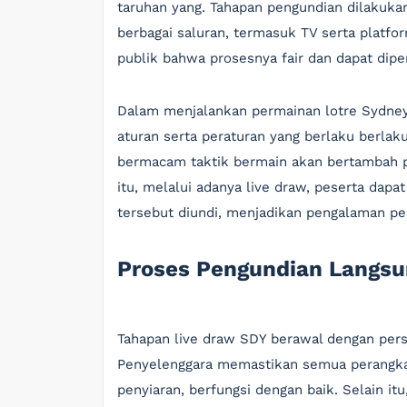
taruhan yang. Tahapan pengundian dilakukan
berbagai saluran, termasuk TV serta platfo
publik bahwa prosesnya fair dan dapat dip
Dalam menjalankan permainan lotre Sydne
aturan serta peraturan yang berlaku berla
bermacam taktik bermain akan bertambah p
itu, melalui adanya live draw, peserta dap
tersebut diundi, menjadikan pengalaman p
Proses Pengundian Langs
Tahapan live draw SDY berawal dengan persi
Penyelenggara memastikan semua perangkat 
penyiaran, berfungsi dengan baik. Selain itu