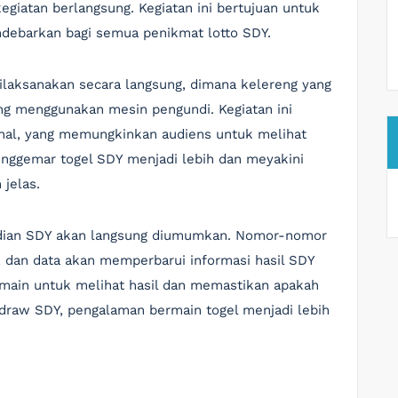
egiatan berlangsung. Kegiatan ini bertujuan untuk
debarkan bagi semua penikmat lotto SDY.
dilaksanakan secara langsung, dimana kelereng yang
ng menggunakan mesin pengundi. Kegiatan ini
kanal, yang memungkinkan audiens untuk melihat
 penggemar togel SDY menjadi lebih dan meyakini
 jelas.
 undian SDY akan langsung diumumkan. Nomor-nomor
, dan data akan memperbarui informasi hasil SDY
emain untuk melihat hasil dan memastikan apakah
raw SDY, pengalaman bermain togel menjadi lebih