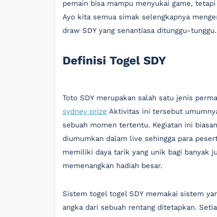
pemain bisa mampu menyukai game, tetapi
Ayo kita semua simak selengkapnya mengenai
draw SDY yang senantiasa ditunggu-tunggu.
Definisi Togel SDY
Toto SDY merupakan salah satu jenis permai
sydney prize
Aktivitas ini tersebut umumny
sebuah momen tertentu. Kegiatan ini biasany
diumumkan dalam live sehingga para pesert
memiliki daya tarik yang unik bagi banyak 
memenangkan hadiah besar.
Sistem togel togel SDY memakai sistem yan
angka dari sebuah rentang ditetapkan. Setiap