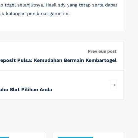
 togel selanjutnya. Hasil sdy yang tetap serta dapat
uk kalangan penikmat game ini.
Previous post
Deposit Pulsa: Kemudahan Bermain Kembartogel
Tahu Slot Pilihan Anda