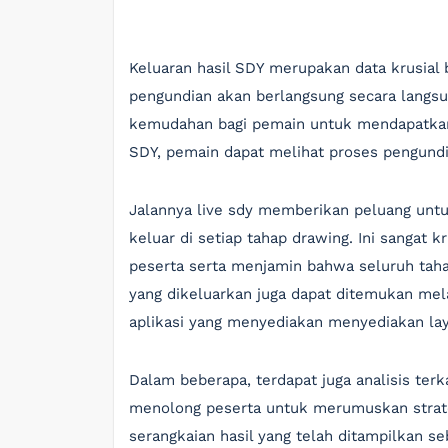
Keluaran hasil SDY merupakan data krusial b
pengundian akan berlangsung secara langs
kemudahan bagi pemain untuk mendapatkan
SDY, pemain dapat melihat proses pengundi
Jalannya live sdy memberikan peluang unt
keluar di setiap tahap drawing. Ini sangat
peserta serta menjamin bahwa seluruh tahap
yang dikeluarkan juga dapat ditemukan mela
aplikasi yang menyediakan menyediakan lay
Dalam beberapa, terdapat juga analisis ter
menolong peserta untuk merumuskan strat
serangkaian hasil yang telah ditampilkan se