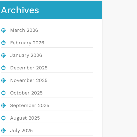
Archives
March 2026
February 2026
January 2026
December 2025
November 2025
October 2025
September 2025
August 2025
July 2025