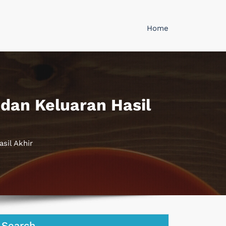
Home
dan Keluaran Hasil
sil Akhir
Search