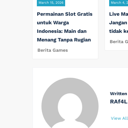
March 15, 2026
March 4, 
Permainan Slot Gratis
Live Ma
untuk Warga
Jangan
Indonesia: Main dan
tidak k
Menang Tanpa Rugian
Berita 
Berita Games
Written
RAf4L
View Al