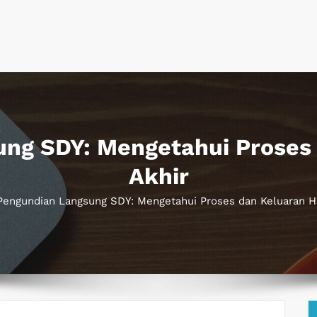
ng SDY: Mengetahui Proses 
Akhir
Pengundian Langsung SDY: Mengetahui Proses dan Keluaran Ha