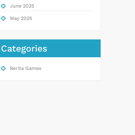
June 2025
May 2025
Categories
Berita Games