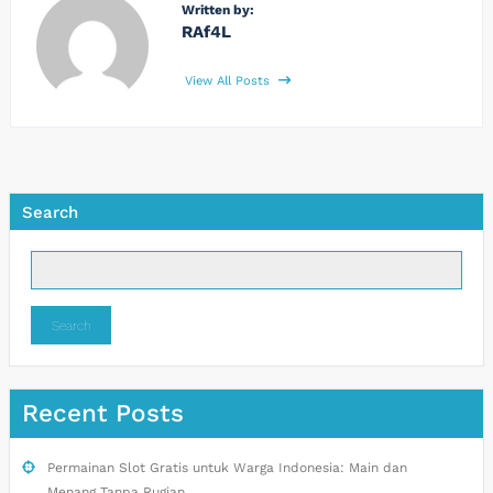
Written by:
RAf4L
View All Posts
Search
Search
Recent Posts
Permainan Slot Gratis untuk Warga Indonesia: Main dan
Menang Tanpa Rugian