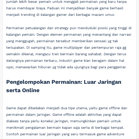
jumlah lebih besar pemain untuk menggali permainan yang baru tanpa
harus membayar biaya. Paduan ini menjadikan banyak game berhasil
menjadi trending di kalangan gamer dari berbagai macam umur.
Permainan petualangan dan strategy pun menduduki posisi yang tinggi di
kalangan pemain. Dengan elemen permainan yang menantang dan narrasi
yang menggugah, permainan tersebut memberikan sensasi yg tak
terlupakan. Di samping itu, game multiplayer dan pertempuran raja gg
semakin dikenal, mengacu tren bermain bareng sahabat. Dengan terus
datangnya permainan terbaru, industri game kian beragam dalam hal
opsi, menawarkan hiburan yg tidak ada ujungnya bagi para penggemar.
Pengelompokan Permainan: Luar Jaringan
serta Online
Game dapat dibedakan menjadi dua tipe utama, yaitu game offline dan
permainan dalam jaringan. Game offline adalah aktivitas yang dapat
diakses tanpa perlu koneksi jaringan, memungkinkan pemain untuk
menikmati pengalaman bermain kapan saja serta di berbagai tempat.
Contoh permainan luar jaringan yang seru termasuk game adventure