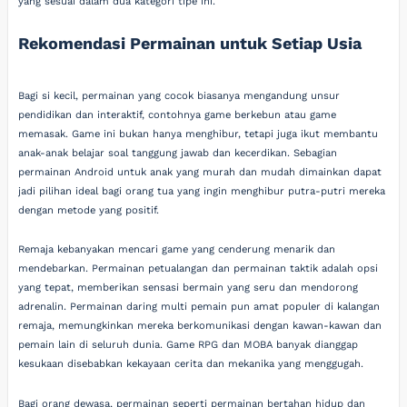
yang sesuai dalam dua kategori tipe ini.
Rekomendasi Permainan untuk Setiap Usia
Bagi si kecil, permainan yang cocok biasanya mengandung unsur
pendidikan dan interaktif, contohnya game berkebun atau game
memasak. Game ini bukan hanya menghibur, tetapi juga ikut membantu
anak-anak belajar soal tanggung jawab dan kecerdikan. Sebagian
permainan Android untuk anak yang murah dan mudah dimainkan dapat
jadi pilihan ideal bagi orang tua yang ingin menghibur putra-putri mereka
dengan metode yang positif.
Remaja kebanyakan mencari game yang cenderung menarik dan
mendebarkan. Permainan petualangan dan permainan taktik adalah opsi
yang tepat, memberikan sensasi bermain yang seru dan mendorong
adrenalin. Permainan daring multi pemain pun amat populer di kalangan
remaja, memungkinkan mereka berkomunikasi dengan kawan-kawan dan
pemain lain di seluruh dunia. Game RPG dan MOBA banyak dianggap
kesukaan disebabkan kekayaan cerita dan mekanika yang menggugah.
Bagi orang dewasa, permainan seperti permainan bertahan hidup dan