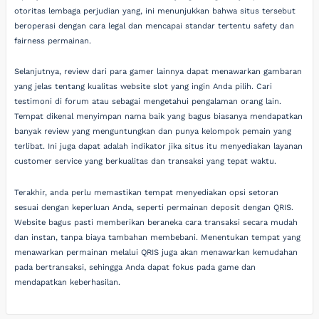
otoritas lembaga perjudian yang, ini menunjukkan bahwa situs tersebut
beroperasi dengan cara legal dan mencapai standar tertentu safety dan
fairness permainan.
Selanjutnya, review dari para gamer lainnya dapat menawarkan gambaran
yang jelas tentang kualitas website slot yang ingin Anda pilih. Cari
testimoni di forum atau sebagai mengetahui pengalaman orang lain.
Tempat dikenal menyimpan nama baik yang bagus biasanya mendapatkan
banyak review yang menguntungkan dan punya kelompok pemain yang
terlibat. Ini juga dapat adalah indikator jika situs itu menyediakan layanan
customer service yang berkualitas dan transaksi yang tepat waktu.
Terakhir, anda perlu memastikan tempat menyediakan opsi setoran
sesuai dengan keperluan Anda, seperti permainan deposit dengan QRIS.
Website bagus pasti memberikan beraneka cara transaksi secara mudah
dan instan, tanpa biaya tambahan membebani. Menentukan tempat yang
menawarkan permainan melalui QRIS juga akan menawarkan kemudahan
pada bertransaksi, sehingga Anda dapat fokus pada game dan
mendapatkan keberhasilan.