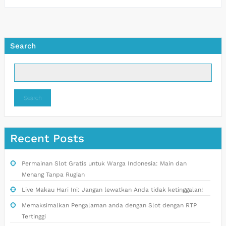
Search
Search
Recent Posts
Permainan Slot Gratis untuk Warga Indonesia: Main dan
Menang Tanpa Rugian
Live Makau Hari Ini: Jangan lewatkan Anda tidak ketinggalan!
Memaksimalkan Pengalaman anda dengan Slot dengan RTP
Tertinggi