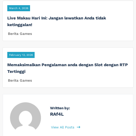
March 4, 2026
Live Makau Hari Ini: Jangan lewatkan Anda tidak
ketinggalan!
Berita Games
February 12, 2026
Memaksimalkan Pengalaman anda dengan Slot dengan RTP
Tertinggi
Berita Games
Written by:
RAf4L
View All Posts