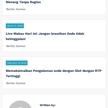
Menang Tanpa Rugian
Berita Games
March 4, 2026
Live Makau Hari Ini: Jangan lewatkan Anda tidak
ketinggalan!
Berita Games
February 12, 2026
Memaksimalkan Pengalaman anda dengan Slot dengan RTP
Tertinggi
Berita Games
Written by: