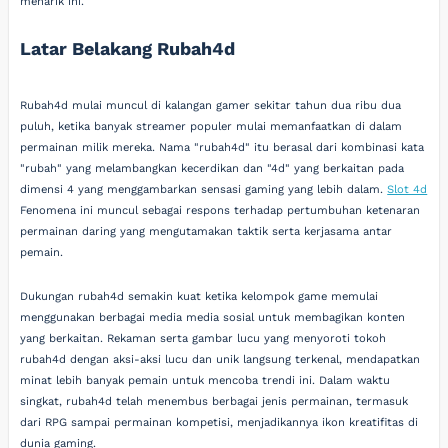
menarik ini.
Latar Belakang Rubah4d
Rubah4d mulai muncul di kalangan gamer sekitar tahun dua ribu dua
puluh, ketika banyak streamer populer mulai memanfaatkan di dalam
permainan milik mereka. Nama "rubah4d" itu berasal dari kombinasi kata
"rubah" yang melambangkan kecerdikan dan "4d" yang berkaitan pada
dimensi 4 yang menggambarkan sensasi gaming yang lebih dalam.
Slot 4d
Fenomena ini muncul sebagai respons terhadap pertumbuhan ketenaran
permainan daring yang mengutamakan taktik serta kerjasama antar
pemain.
Dukungan rubah4d semakin kuat ketika kelompok game memulai
menggunakan berbagai media media sosial untuk membagikan konten
yang berkaitan. Rekaman serta gambar lucu yang menyoroti tokoh
rubah4d dengan aksi-aksi lucu dan unik langsung terkenal, mendapatkan
minat lebih banyak pemain untuk mencoba trendi ini. Dalam waktu
singkat, rubah4d telah menembus berbagai jenis permainan, termasuk
dari RPG sampai permainan kompetisi, menjadikannya ikon kreatifitas di
dunia gaming.