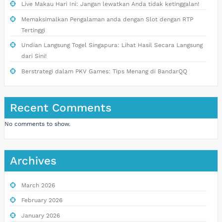
Live Makau Hari Ini: Jangan lewatkan Anda tidak ketinggalan!
Memaksimalkan Pengalaman anda dengan Slot dengan RTP
Tertinggi
Undian Langsung Togel Singapura: Lihat Hasil Secara Langsung
dari Sini!
Berstrategi dalam PKV Games: Tips Menang di BandarQQ
Recent Comments
No comments to show.
Archives
March 2026
February 2026
January 2026