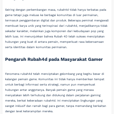
Seiring dengan perkembangan masa, rubah4d tidak hanya terbatas pada
game tetapi juga meluas ke berbagai komunitas di luar permainan,
termasuk penggambaran digital dan produk. Beberapa peminat mengawali
membuat karya unik yang terinspirasi dari rubah4d, menjadikannya tidak
sekadar karakter, melainkan juga komponen dari kebudayaan pop yang
lebih luas. Ini menunjukkan bahwa Rubah 4D telah sukses menciptakan
hubungan yang kuat di antara pemain, memperkuat rasa kebersamaan
serta identitas dalam komunitas permainan.
Pengaruh Rubah4d pada Masyarakat Gamer
Fenomena rubah4d telah menciptakan gelombang yang begitu besar di
kalangan pemain game. Komunitas ini tidak hanya memberikan tempat
untuk berbagi informasi serta strategi, namun pun memperkuat
hubungan antar anggotanya. Banyak pemain game yang merasa
menyatakan lebih terhubung dan didukung dalam perjalanan gaming
mereka, berkat keberadaan rubah4d. Ini menciptakan lingkungan yang
sangat inklusif dan ramah bagi para gamer, tanpa memandang berkaitan
dengan level keterampilan mereka.