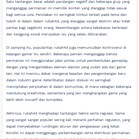
Satu tantangan besar adalah pandangan negatif dari beberapa grup yang
menganggap permainan ini memiliki konten yang dianggap tidak sesuai
bagi semua usia. Penolakan ini seringkali timbul terkait pada tema dan
tokoh di dalam dalam rubah4d, yang dianggap sangat ekstrim atau tidak
pantas bagi segelintir orang. Keseimbangan antara kebebasan berkreasi
dan tanggung sosial merupakan isu yang selalu dibicarakan.
Di samping itu, popularitas rubah4d juga memunculkan kontroversi di
kalangan gamer itu sendiri. Beberapa pemain menganggap bahwa
permainan ini menggunakan jalan pintas untuk pembentukan gameplay,
dengan yang mengandalkan elemen-elemen yang sudah ada dari game
lain. Hal ini memicu debat mengenai keaslian dan pengembangan baru
dalam industri game. Keterlibatan dalam diskusi ini seringkali
menciptakan perpisahan di dalam komunitas, di mana sebagian beberapa
mendukung kreativitas, sementara yang lain mengharapkan game yang
lebih lebih inovatif dan kompleks.
Akhirnya, rubah4d menghadapi tantangan teknis serta regulasi. Game
yang sangat sangat populer sering kali menarik perhatian regulator, yang
dapat menyebabkan rundingan aturan dan pengawasan yang ketat.
Kondisi ini dapat mengganggu perkembangan serta distribusi permainan,