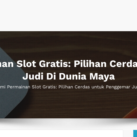
 Slot Gratis: Pilihan Cer
Judi Di Dunia Maya
i Permainan Slot Gratis: Pilihan Cerdas untuk Penggemar Ju