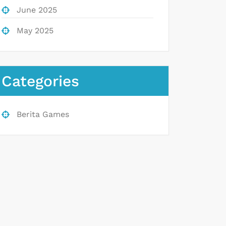
June 2025
May 2025
Categories
Berita Games