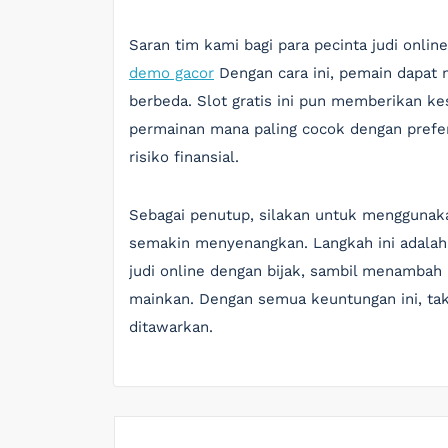
Saran tim kami bagi para pecinta judi onl
demo gacor
Dengan cara ini, pemain dapat me
berbeda. Slot gratis ini pun memberikan k
permainan mana paling cocok dengan prefe
risiko finansial.
Sebagai penutup, silakan untuk mengguna
semakin menyenangkan. Langkah ini adalah 
judi online dengan bijak, sambil menambah
mainkan. Dengan semua keuntungan ini, tak
ditawarkan.