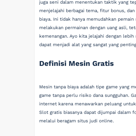
juga seni dalam menentukan taktik yang t
menjelajahi berbagai tema, fitur bonus, da
biaya. Ini tidak hanya memudahkan pemai
melakukan permainan dengan uang asli, te
kemenangan. Ayo kita jelajahi dengan lebih
dapat menjadi alat yang sangat yang penting
Definisi Mesin Gratis
Mesin tanpa biaya adalah tipe game yang 
game tanpa perlu risiko dana sungguhan. Ga
internet karena menawarkan peluang untuk 
Slot gratis biasanya dapat dijumpai dalam 
melalui beragam situs judi online.