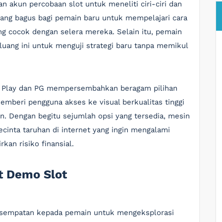
n akun percobaan slot untuk meneliti ciri-ciri dan
yang bagus bagi pemain baru untuk mempelajari cara
ng cocok dengan selera mereka. Selain itu, pemain
ang ini untuk menguji strategi baru tanpa memikul
 Play dan PG mempersembahkan beragam pilihan
memberi pengguna akses ke visual berkualitas tinggi
. Dengan begitu sejumlah opsi yang tersedia, mesin
pecinta taruhan di internet yang ingin mengalami
an risiko finansial.
t Demo Slot
sempatan kepada pemain untuk mengeksplorasi