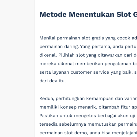
Metode Menentukan Slot G
Menilai permainan slot gratis yang cocok ad
permainan daring. Yang pertama, anda per
dikenal. Pilihlah slot yang ditawarkan dari 
mereka dikenal memberikan pengalaman berma
serta layanan customer service yang baik, 
dari dev itu.
Kedua, perhitungkan kemampuan dan varian 
memiliki konsep menarik, ditambah fitur 
Pastikan untuk mengetes berbagai akun uji 
tersedia sebelumnya memutuskan permainan
permainan slot demo, anda bisa menjelajahi