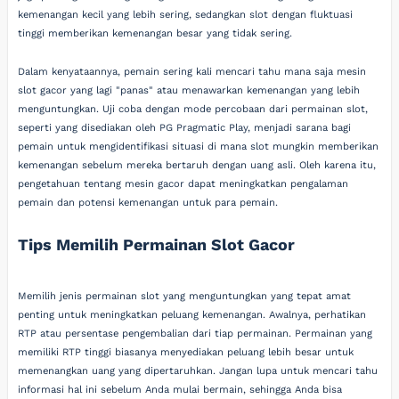
kemenangan kecil yang lebih sering, sedangkan slot dengan fluktuasi
tinggi memberikan kemenangan besar yang tidak sering.
Dalam kenyataannya, pemain sering kali mencari tahu mana saja mesin
slot gacor yang lagi "panas" atau menawarkan kemenangan yang lebih
menguntungkan. Uji coba dengan mode percobaan dari permainan slot,
seperti yang disediakan oleh PG Pragmatic Play, menjadi sarana bagi
pemain untuk mengidentifikasi situasi di mana slot mungkin memberikan
kemenangan sebelum mereka bertaruh dengan uang asli. Oleh karena itu,
pengetahuan tentang mesin gacor dapat meningkatkan pengalaman
pemain dan potensi kemenangan untuk para pemain.
Tips Memilih Permainan Slot Gacor
Memilih jenis permainan slot yang menguntungkan yang tepat amat
penting untuk meningkatkan peluang kemenangan. Awalnya, perhatikan
RTP atau persentase pengembalian dari tiap permainan. Permainan yang
memiliki RTP tinggi biasanya menyediakan peluang lebih besar untuk
memenangkan uang yang dipertaruhkan. Jangan lupa untuk mencari tahu
informasi hal ini sebelum Anda mulai bermain, sehingga Anda bisa