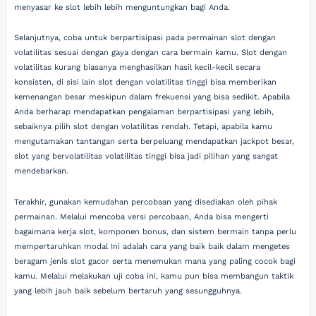
menyasar ke slot lebih lebih menguntungkan bagi Anda.
Selanjutnya, coba untuk berpartisipasi pada permainan slot dengan
volatilitas sesuai dengan gaya dengan cara bermain kamu. Slot dengan
volatilitas kurang biasanya menghasilkan hasil kecil-kecil secara
konsisten, di sisi lain slot dengan volatilitas tinggi bisa memberikan
kemenangan besar meskipun dalam frekuensi yang bisa sedikit. Apabila
Anda berharap mendapatkan pengalaman berpartisipasi yang lebih,
sebaiknya pilih slot dengan volatilitas rendah. Tetapi, apabila kamu
mengutamakan tantangan serta berpeluang mendapatkan jackpot besar,
slot yang bervolatilitas volatilitas tinggi bisa jadi pilihan yang sangat
mendebarkan.
Terakhir, gunakan kemudahan percobaan yang disediakan oleh pihak
permainan. Melalui mencoba versi percobaan, Anda bisa mengerti
bagaimana kerja slot, komponen bonus, dan sistem bermain tanpa perlu
mempertaruhkan modal Ini adalah cara yang baik baik dalam mengetes
beragam jenis slot gacor serta menemukan mana yang paling cocok bagi
kamu. Melalui melakukan uji coba ini, kamu pun bisa membangun taktik
yang lebih jauh baik sebelum bertaruh yang sesungguhnya.