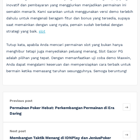
inovatif dan pembayaran yang menggiurkan menjadikan permainan ini
semakin menarik. Kami sarankan untuk menggunakan versi demo terlebih
dahulu untuk mengenali beragam fitur dan bonus yang tersedia, supaya
saat memainkan dengan uang nyata, pemain sudah berbekal dengan
strategi yang baik.
slot
Tutup kata, apabila Anda mencari permainan slot yang bukan hanya
menghibur tetapi juga menyediakan peluang menang, Slot Gacor PG
adalah pilihan yang tepat. Dengan memanfaatkan uji coba demo Maxwin,
Anda dapat mengalami keseruan dan mempersiapkan cara terbaik untuk
bermain ketika memasang taruhan sesungguhnya. Semoga beruntung!
Previous post
Permainan Poker Hebat: Perkembangan Permainan di Era
Daring
Next post
Membangun Taktik Menang di IDNPlay dan JeniusPoker