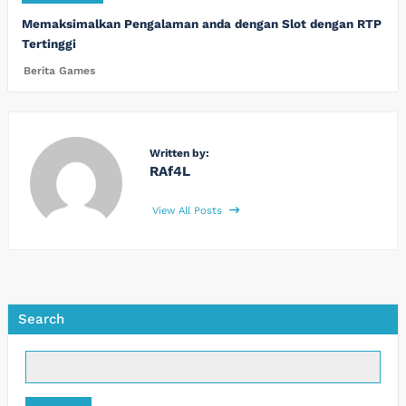
Memaksimalkan Pengalaman anda dengan Slot dengan RTP
Tertinggi
Berita Games
Written by:
RAf4L
View All Posts
Search