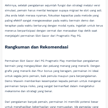
Akhirnya, setelah pengalaman sejumlah fungsi dan strategi melalui versi
simulasi, pemain harus menilai kesiapan supaya migrasi ke slot uang asli.
Jika anda telah merasa nyaman, fokuskan kapasitas pada metode yang
paling efektif sangat mengecewakan pada waktu bermain demo dan
terapkan pada waktu bertarung dengan modal nyata. Ingatlah untuk terus
menerus berpartisipasi dengan cermat dan merasakan tiap detik saat
menjelajahi permainan Slot Gacor dari Pragmatic Play PG.
Rangkuman dan Rekomendasi
Permainan Slot Gacor dari PG Pragmatic Play memberikan pengalaman
bermain yang mengasyikkan dan peluang menang yang menarik. Dengan
grafis yang menarik dan fitur bonus yang beragam, permainan ini ideal
untuk segala jenis pemain, baik pemula maupun para berpengalaman.
Demo Maxwin memberikan kesempatan kepada pemain untuk mengenal
permainan tanpa risiko, yang sangat bermanfaat dalam mengetahui
mekanisme dan strategi yang benar.
Dari pengalaman banyak pemain, permainan ini memiliki potensi besar
untuk menghasilkan keberhasilan yang memuaskan. Ide gameplay yang