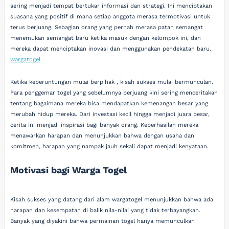
sering menjadi tempat bertukar informasi dan strategi. Ini menciptakan
suasana yang positif di mana setiap anggota merasa termotivasi untuk
terus berjuang. Sebagian orang yang pernah merasa patah semangat
menemukan semangat baru ketika masuk dengan kelompok ini, dan
mereka dapat menciptakan inovasi dan menggunakan pendekatan baru.
wargatogel
Ketika keberuntungan mulai berpihak , kisah sukses mulai bermunculan.
Para penggemar togel yang sebelumnya berjuang kini sering menceritakan
tentang bagaimana mereka bisa mendapatkan kemenangan besar yang
merubah hidup mereka. Dari investasi kecil hingga menjadi juara besar,
cerita ini menjadi inspirasi bagi banyak orang. Keberhasilan mereka
menawarkan harapan dan menunjukkan bahwa dengan usaha dan
komitmen, harapan yang nampak jauh sekali dapat menjadi kenyataan.
Motivasi bagi Warga Togel
Kisah sukses yang datang dari alam wargatogel menunjukkan bahwa ada
harapan dan kesempatan di balik nila-nilai yang tidak terbayangkan.
Banyak yang diyakini bahwa permainan togel hanya memunculkan