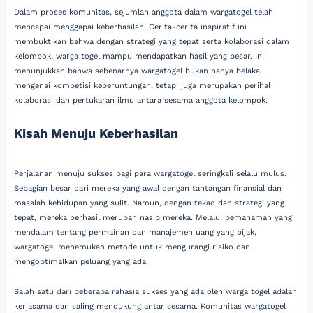
Dalam proses komunitas, sejumlah anggota dalam wargatogel telah
mencapai menggapai keberhasilan. Cerita-cerita inspiratif ini
membuktikan bahwa dengan strategi yang tepat serta kolaborasi dalam
kelompok, warga togel mampu mendapatkan hasil yang besar. Ini
menunjukkan bahwa sebenarnya wargatogel bukan hanya belaka
mengenai kompetisi keberuntungan, tetapi juga merupakan perihal
kolaborasi dan pertukaran ilmu antara sesama anggota kelompok.
Kisah Menuju Keberhasilan
Perjalanan menuju sukses bagi para wargatogel seringkali selalu mulus.
Sebagian besar dari mereka yang awal dengan tantangan finansial dan
masalah kehidupan yang sulit. Namun, dengan tekad dan strategi yang
tepat, mereka berhasil merubah nasib mereka. Melalui pemahaman yang
mendalam tentang permainan dan manajemen uang yang bijak,
wargatogel menemukan metode untuk mengurangi risiko dan
mengoptimalkan peluang yang ada.
Salah satu dari beberapa rahasia sukses yang ada oleh warga togel adalah
kerjasama dan saling mendukung antar sesama. Komunitas wargatogel