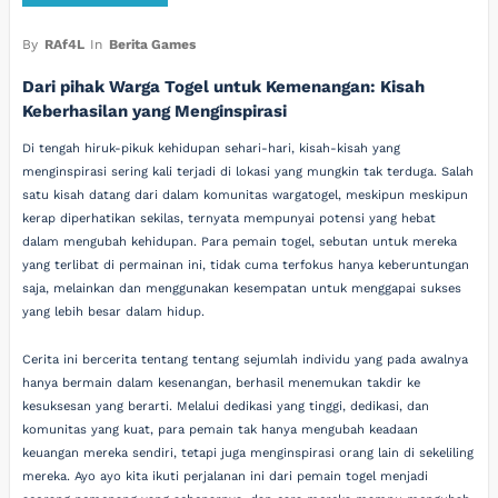
By
RAf4L
In
Berita Games
Dari pihak Warga Togel untuk Kemenangan: Kisah
Keberhasilan yang Menginspirasi
Di tengah hiruk-pikuk kehidupan sehari-hari, kisah-kisah yang
menginspirasi sering kali terjadi di lokasi yang mungkin tak terduga. Salah
satu kisah datang dari dalam komunitas wargatogel, meskipun meskipun
kerap diperhatikan sekilas, ternyata mempunyai potensi yang hebat
dalam mengubah kehidupan. Para pemain togel, sebutan untuk mereka
yang terlibat di permainan ini, tidak cuma terfokus hanya keberuntungan
saja, melainkan dan menggunakan kesempatan untuk menggapai sukses
yang lebih besar dalam hidup.
Cerita ini bercerita tentang tentang sejumlah individu yang pada awalnya
hanya bermain dalam kesenangan, berhasil menemukan takdir ke
kesuksesan yang berarti. Melalui dedikasi yang tinggi, dedikasi, dan
komunitas yang kuat, para pemain tak hanya mengubah keadaan
keuangan mereka sendiri, tetapi juga menginspirasi orang lain di sekeliling
mereka. Ayo ayo kita ikuti perjalanan ini dari pemain togel menjadi