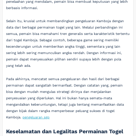
penelaahan yang mendalam, pemain bisa membuat keputusan yang lebih
berbasis informasi.
Selain itu, krusial untuk membandingkan pengeluaran Kamboja dengan
data dari berbagai permainan togel yang lain. Melalui perbandingan ini
semua, pemain bisa memahami tren generalis serta karakteristik tertentu
dari togel Kamboja. Sebagai contoh, beberapa game sering memiliki
kecenderungan untuk memberikan angka tinggi, sementara yang lain
sering lebih sering memunculkan angka rendah. Dengan informasi ini,
pemain dapat menyesuaikan pilihan sendiri supaya lebih dengan pola
yang telah ada.
Pada akhirnya, mencatat semua pengeluaran dan hasil dari berbagai
permainan dapat sangatlah bermanfaat. Dengan catatan yang, pemain
bisa dengan mudah mengulas strategi dirinya dan menjalankan
penyesuaian yang diperlukan. Hal ini bukan hanya semata-mata
mengandalkan keberuntungan, tetapi juga tentang memanfaatkan data
dengan bijak dalam rangka memperbesar peluang sukses di togel
Kamboja.
pengeluaran sgp
Keselamatan dan Legalitas Permainan Togel