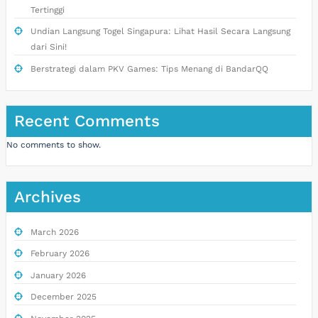
Tertinggi
Undian Langsung Togel Singapura: Lihat Hasil Secara Langsung
dari Sini!
Berstrategi dalam PKV Games: Tips Menang di BandarQQ
Recent Comments
No comments to show.
Archives
March 2026
February 2026
January 2026
December 2025