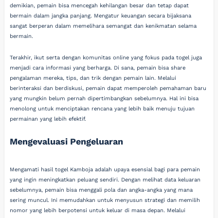
demikian, pemain bisa mencegah kehilangan besar dan tetap dapat
bermain dalam jangka panjang. Mengatur keuangan secara bijaksana
sangat berperan dalam memelihara semangat dan kenikmatan selama
bermain.
Terakhir, ikut serta dengan komunitas online yang fokus pada togel juga
menjadi cara informasi yang berharga. Di sana, pemain bisa share
pengalaman mereka, tips, dan trik dengan pemain lain. Melalui
berinteraksi dan berdiskusi, pemain dapat memperoleh pemahaman baru
yang mungkin belum pernah dipertimbangkan sebelumnya. Hal ini bisa
menolong untuk menciptakan rencana yang lebih baik menuju tujuan
permainan yang lebih efektif.
Mengevaluasi Pengeluaran
Mengamati hasil togel Kamboja adalah upaya esensial bagi para pemain
yang ingin meningkatkan peluang sendiri. Dengan melihat data keluaran
sebelumnya, pemain bisa menggali pola dan angka-angka yang mana
sering muncul. Ini memudahkan untuk menyusun strategi dan memilih
nomor yang lebih berpotensi untuk keluar di masa depan. Melalui