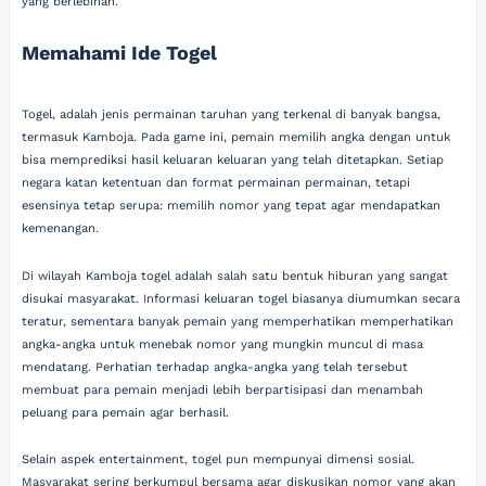
yang berlebihan.
Memahami Ide Togel
Togel, adalah jenis permainan taruhan yang terkenal di banyak bangsa,
termasuk Kamboja. Pada game ini, pemain memilih angka dengan untuk
bisa memprediksi hasil keluaran keluaran yang telah ditetapkan. Setiap
negara katan ketentuan dan format permainan permainan, tetapi
esensinya tetap serupa: memilih nomor yang tepat agar mendapatkan
kemenangan.
Di wilayah Kamboja togel adalah salah satu bentuk hiburan yang sangat
disukai masyarakat. Informasi keluaran togel biasanya diumumkan secara
teratur, sementara banyak pemain yang memperhatikan memperhatikan
angka-angka untuk menebak nomor yang mungkin muncul di masa
mendatang. Perhatian terhadap angka-angka yang telah tersebut
membuat para pemain menjadi lebih berpartisipasi dan menambah
peluang para pemain agar berhasil.
Selain aspek entertainment, togel pun mempunyai dimensi sosial.
Masyarakat sering berkumpul bersama agar diskusikan nomor yang akan