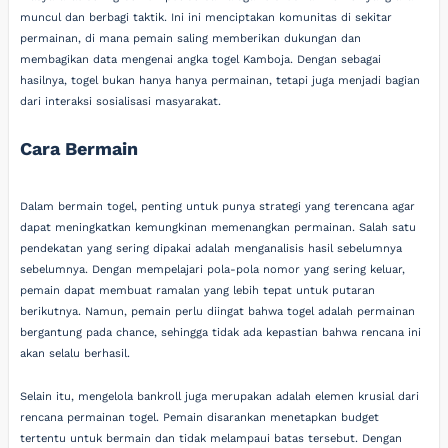
muncul dan berbagi taktik. Ini ini menciptakan komunitas di sekitar
permainan, di mana pemain saling memberikan dukungan dan
membagikan data mengenai angka togel Kamboja. Dengan sebagai
hasilnya, togel bukan hanya hanya permainan, tetapi juga menjadi bagian
dari interaksi sosialisasi masyarakat.
Cara Bermain
Dalam bermain togel, penting untuk punya strategi yang terencana agar
dapat meningkatkan kemungkinan memenangkan permainan. Salah satu
pendekatan yang sering dipakai adalah menganalisis hasil sebelumnya
sebelumnya. Dengan mempelajari pola-pola nomor yang sering keluar,
pemain dapat membuat ramalan yang lebih tepat untuk putaran
berikutnya. Namun, pemain perlu diingat bahwa togel adalah permainan
bergantung pada chance, sehingga tidak ada kepastian bahwa rencana ini
akan selalu berhasil.
Selain itu, mengelola bankroll juga merupakan adalah elemen krusial dari
rencana permainan togel. Pemain disarankan menetapkan budget
tertentu untuk bermain dan tidak melampaui batas tersebut. Dengan